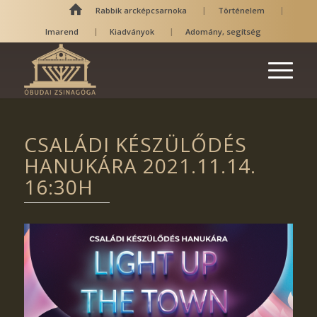
Rabbik arcképcsarnoka
Történelem
Imarend
Kiadványok
Adomány, segítség
CSALÁDI KÉSZÜLŐDÉS
HANUKÁRA 2021.11.14.
16:30H