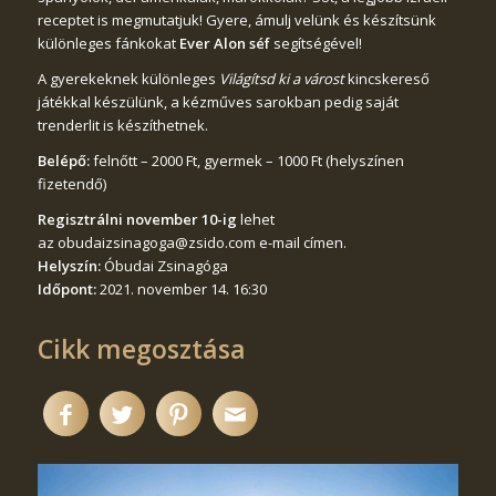
receptet is megmutatjuk! Gyere, ámulj velünk és készítsünk
különleges fánkokat
Ever Alon séf
segítségével!
A gyerekeknek különleges
Világítsd ki a várost
kincskereső
játékkal készülünk, a kézműves sarokban pedig saját
trenderlit is készíthetnek.
Belépő:
felnőtt – 2000 Ft, gyermek – 1000 Ft (helyszínen
fizetendő)
Regisztrálni november 10-ig
lehet
az
obudaizsinagoga@zsido.com
e-mail címen.
Helyszín:
Óbudai Zsinagóga
Időpont:
2021. november 14. 16:30
Cikk megosztása