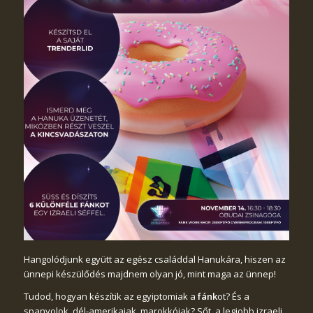
Hangolódjunk együtt az egész családdal Hanukára, hiszen az
ünnepi készülődés majdnem olyan jó, mint maga az ünnep!
Tudod, hogyan készítik az egyiptomiak a
fánk
ot? És a
spanyolok, dél-amerikaiak, marokkóiak? Sőt, a legjobb izraeli